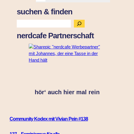
suchen & finden
S
u
nerdcafe Partnerschaft
c
h
e
n
hör‘ auch hier mal rein
Community Kodex mit Vivian Pein #138