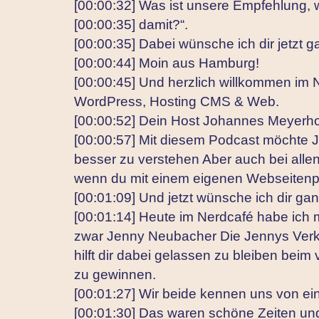
[00:00:32] Was ist unsere Empfehlung, 
[00:00:35] damit?“.
[00:00:35] Dabei wünsche ich dir jetzt g
[00:00:44] Moin aus Hamburg!
[00:00:45] Und herzlich willkommen im
WordPress, Hosting CMS & Web.
[00:00:52] Dein Host Johannes Meyerhof
[00:00:57] Mit diesem Podcast möchte 
besser zu verstehen Aber auch bei alle
wenn du mit einem eigenen Webseitenpr
[00:01:09] Und jetzt wünsche ich dir ga
[00:01:14] Heute im Nerdcafé habe ich 
zwar Jenny Neubacher Die Jennys Verka
hilft dir dabei gelassen zu bleiben bei
zu gewinnen.
[00:01:27] Wir beide kennen uns von ei
[00:01:30] Das waren schöne Zeiten und