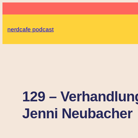
Zum
Inhalt
springen
nerdcafe podcast
129 – Verhandlung
Jenni Neubacher