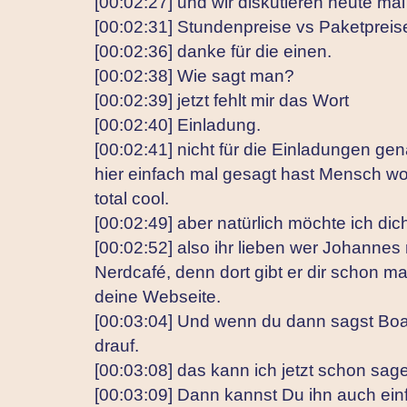
[00:02:27] und wir diskutieren heute mal
[00:02:31] Stundenpreise vs Paketpreise u
[00:02:36] danke für die einen.
[00:02:38] Wie sagt man?
[00:02:39] jetzt fehlt mir das Wort
[00:02:40] Einladung.
[00:02:41] nicht für die Einladungen ge
hier einfach mal gesagt hast Mensch wo
total cool.
[00:02:49] aber natürlich möchte ich dic
[00:02:52] also ihr lieben wer Johannes 
Nerdcafé, denn dort gibt er dir schon mal
deine Webseite.
[00:03:04] Und wenn du dann sagst Boah
drauf.
[00:03:08] das kann ich jetzt schon sag
[00:03:09] Dann kannst Du ihn auch ein