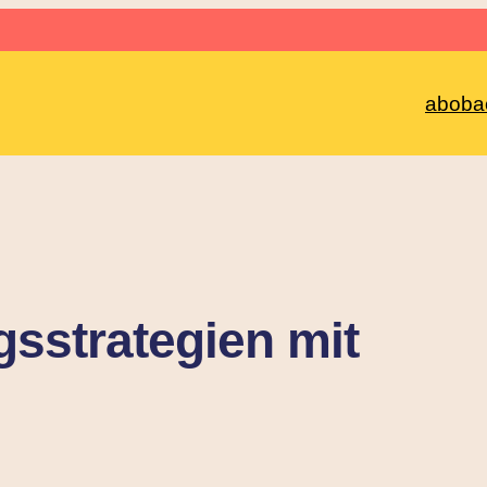
abo
ba
sstrategien mit