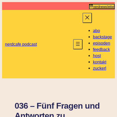
Zum
nerdnewsletter
Inhalt
springen
abo
backstage
episoden
nerdcafe podcast
feedback
host
kontakt
zuckerl
036 – Fünf Fragen und
Antworten zu