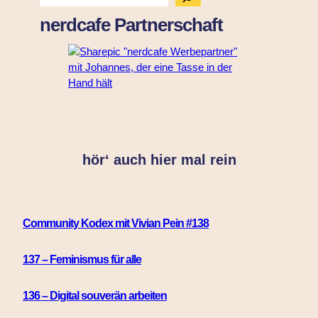
u
nerdcafe Partnerschaft
c
h
e
n
hör‘ auch hier mal rein
Community Kodex mit Vivian Pein #138
137 – Feminismus für alle
136 – Digital souverän arbeiten